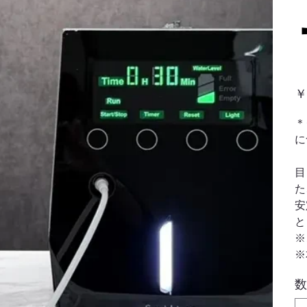
価
￥
格
＊
に
目
た
安
と
※
※
数