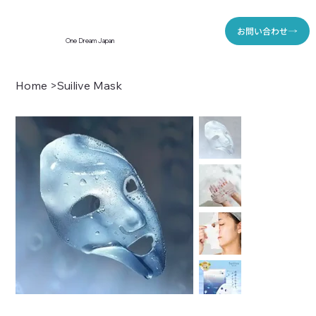
お問い合わせ
One Dream Japan
Home
>
Suilive Mask