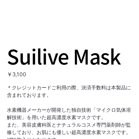
Suilive Mask
価
￥3,100
格
＊クレジットカードご利用の際、決済手数料は本製品に
含まれております。
⽔素機器メーカーが開発した独⾃技術「マイクロ気体溶
解技術」を⽤いた超⾼濃度⽔素マスクです。
また、美容⽪膚科医とナチュラルコスメ専⾨薬剤師が監
修しており、お肌にも優しい超⾼濃度⽔素マスクです。