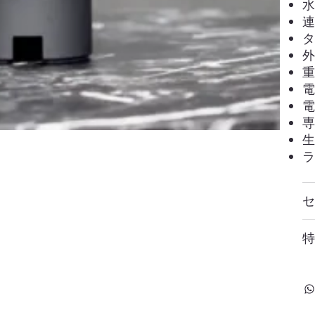
水
連
タ
外
重
電
電
専
生
ラ