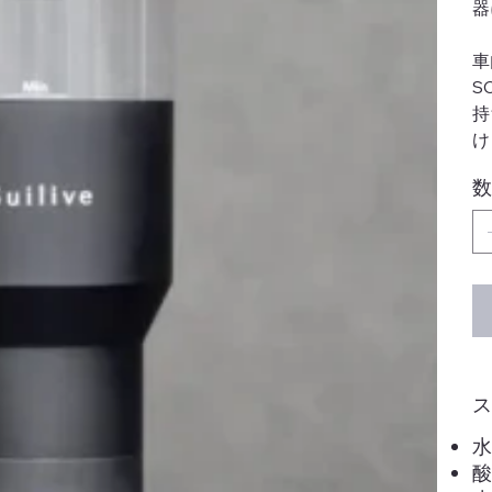
器
車
S
持
け
数
水
酸